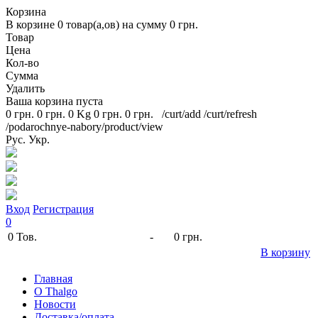
Корзина
В корзине
0
товар(а,ов) на сумму
0 грн.
Товар
Цена
Кол-во
Сумма
Удалить
Ваша корзина пуста
0 грн.
0 грн.
0 Kg
0 грн.
0 грн.
/curt/add
/curt/refresh
/podarochnye-nabory/product/view
Рус.
Укр.
Вход
Регистрация
0
0
Тов.
-
0 грн.
В корзину
Главная
O Thalgo
Новости
Доставка/оплата