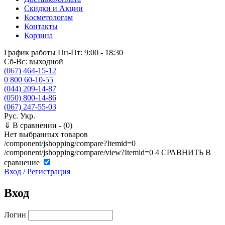
Скидки и Акции
Косметологам
Контакты
Корзина
График работы
Пн-Пт: 9:00 - 18:30
Сб-Вс: выходной
(067) 464-15-12
0 800 60-10-55
(044) 209-14-87
(050) 800-14-86
(067) 247-55-03
Рус.
Укр.
⇓
В сравнении -
(0)
Нет выбранных товаров
/component/jshopping/compare?Itemid=0
/component/jshopping/compare/view?Itemid=0
4
СРАВНИТЬ
В
сравнение
Вход
/
Регистрация
Вход
Логин