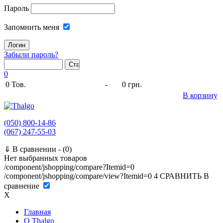
Пароль
Запомнить меня
Забыли пароль?
0
0
Тов.
-
0 грн.
В корзину
(050) 800-14-86
(067) 247-55-03
⇓
В сравнении -
(0)
Нет выбранных товаров
/component/jshopping/compare?Itemid=0
/component/jshopping/compare/view?Itemid=0
4
СРАВНИТЬ
В
сравнение
X
Главная
O Thalgo