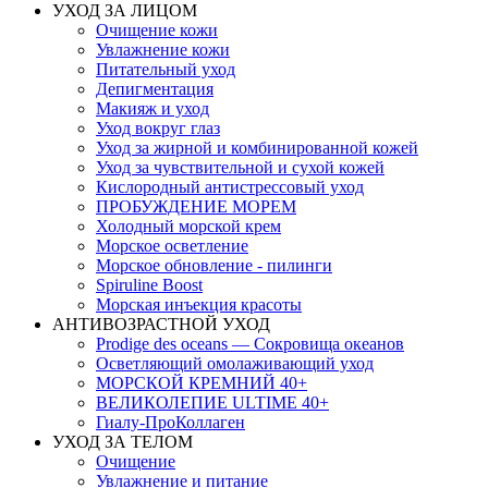
УХОД ЗА ЛИЦОМ
Очищение кожи
Увлажнение кожи
Питательный уход
Депигментация
Макияж и уход
Уход вокруг глаз
Уход за жирной и комбинированной кожей
Уход за чувствительной и сухой кожей
Кислородный антистрессовый уход
ПРОБУЖДЕНИЕ МОРЕМ
Холодный морской крем
Морское осветление
Морское обновление - пилинги
Spiruline Boost
Морская инъекция красоты
АНТИВОЗРАСТНОЙ УХОД
Prodige des oceans — Сокровища океанов
Осветляющий омолаживающий уход
МОРСКОЙ КРЕМНИЙ 40+
ВЕЛИКОЛЕПИЕ ULTIME 40+
Гиалу-ПроКоллаген
УХОД ЗА ТЕЛОМ
Очищение
Увлажнение и питание