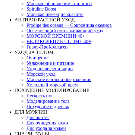
Морское обновление - пилинги
Spiruline Boost
Морская инъекция красоты
АНТИВОЗРАСТНОЙ УХОД
Prodige des oceans — Сокровища океанов
Осветляющий омолаживающий уход
МОРСКОЙ КРЕМНИЙ 40+
ВЕЛИКОЛЕПИЕ ULTIME 40+
Гиалу-ПроКоллаген
УХОД ЗА ТЕЛОМ
Очищение
Увлажнение и питание
Уход после депиляции
Морской уход
Морские ванны и обертывания
Холодный морской крем
ПОХУДЕНИЕ МОДЕЛИРОВАНИЕ
Легкость ног
Моделирование тела
Похудение и дренаж
ДЛЯ МУЖЧИН
Для бритья
Для очищения кожи
Для ухода за кожей
СПА РИТУАЛЫ