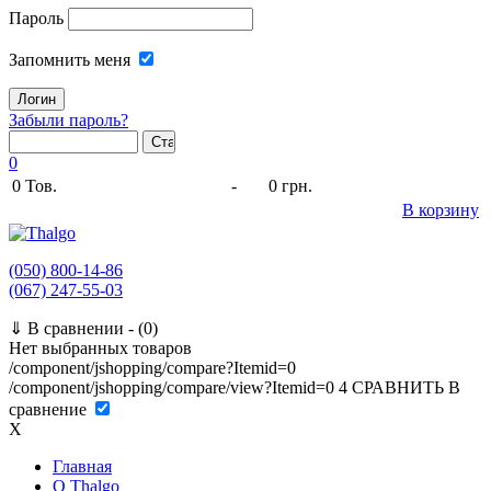
Пароль
Запомнить меня
Забыли пароль?
0
0
Тов.
-
0 грн.
В корзину
(050) 800-14-86
(067) 247-55-03
⇓
В сравнении -
(0)
Нет выбранных товаров
/component/jshopping/compare?Itemid=0
/component/jshopping/compare/view?Itemid=0
4
СРАВНИТЬ
В
сравнение
X
Главная
O Thalgo