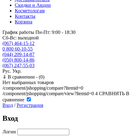
Скидки и Акции
Косметологам
Контакты
Корзина
График работы
Пн-Пт: 9:00 - 18:30
Сб-Вс: выходной
(067) 464-15-12
0 800 60-10-55
(044) 209-14-87
(050) 800-14-86
(067) 247-55-03
Рус.
Укр.
⇓
В сравнении -
(0)
Нет выбранных товаров
/component/jshopping/compare?Itemid=0
/component/jshopping/compare/view?Itemid=0
4
СРАВНИТЬ
В
сравнение
Вход
/
Регистрация
Вход
Логин