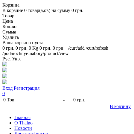
Корзина
В корзине
0
товар(а,ов) на сумму
0 грн.
Товар
Цена
Кол-во
Сумма
Удалить
Ваша корзина пуста
0 грн.
0 грн.
0 Kg
0 грн.
0 грн.
/curt/add
/curt/refresh
/podarochnye-nabory/product/view
Рус.
Укр.
Вход
Регистрация
0
0
Тов.
-
0 грн.
В корзину
Главная
O Thalgo
Новости
Доставка/оплата