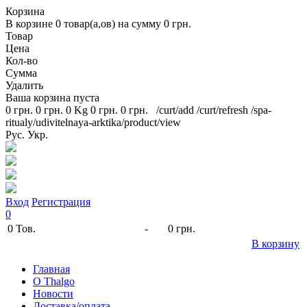
Корзина
В корзине
0
товар(а,ов) на сумму
0 грн.
Товар
Цена
Кол-во
Сумма
Удалить
Ваша корзина пуста
0 грн.
0 грн.
0 Kg
0 грн.
0 грн.
/curt/add
/curt/refresh
/spa-
ritualy/udivitelnaya-arktika/product/view
Рус.
Укр.
Вход
Регистрация
0
0
Тов.
-
0 грн.
В корзину
Главная
O Thalgo
Новости
Доставка/оплата