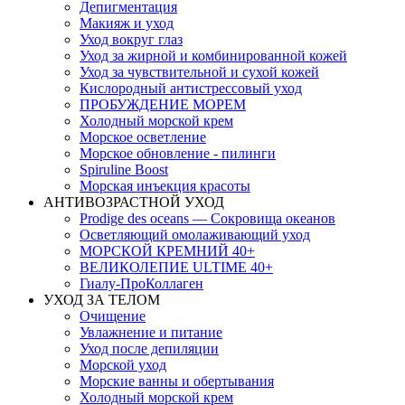
Депигментация
Макияж и уход
Уход вокруг глаз
Уход за жирной и комбинированной кожей
Уход за чувствительной и сухой кожей
Кислородный антистрессовый уход
ПРОБУЖДЕНИЕ МОРЕМ
Холодный морской крем
Морское осветление
Морское обновление - пилинги
Spiruline Boost
Морская инъекция красоты
АНТИВОЗРАСТНОЙ УХОД
Prodige des oceans — Сокровища океанов
Осветляющий омолаживающий уход
МОРСКОЙ КРЕМНИЙ 40+
ВЕЛИКОЛЕПИЕ ULTIME 40+
Гиалу-ПроКоллаген
УХОД ЗА ТЕЛОМ
Очищение
Увлажнение и питание
Уход после депиляции
Морской уход
Морские ванны и обертывания
Холодный морской крем