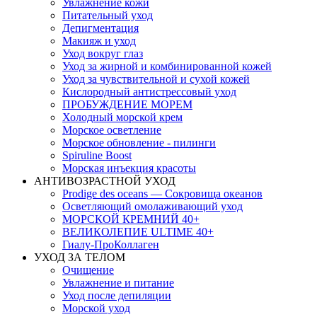
Увлажнение кожи
Питательный уход
Депигментация
Макияж и уход
Уход вокруг глаз
Уход за жирной и комбинированной кожей
Уход за чувствительной и сухой кожей
Кислородный антистрессовый уход
ПРОБУЖДЕНИЕ МОРЕМ
Холодный морской крем
Морское осветление
Морское обновление - пилинги
Spiruline Boost
Морская инъекция красоты
АНТИВОЗРАСТНОЙ УХОД
Prodige des oceans — Сокровища океанов
Осветляющий омолаживающий уход
МОРСКОЙ КРЕМНИЙ 40+
ВЕЛИКОЛЕПИЕ ULTIME 40+
Гиалу-ПроКоллаген
УХОД ЗА ТЕЛОМ
Очищение
Увлажнение и питание
Уход после депиляции
Морской уход