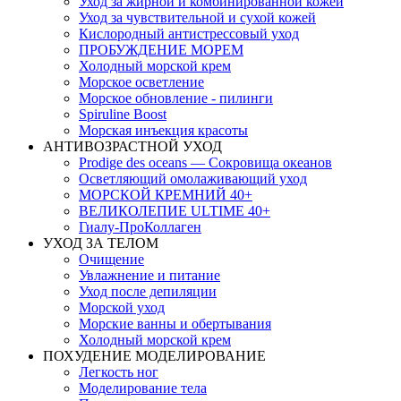
Уход за жирной и комбинированной кожей
Уход за чувствительной и сухой кожей
Кислородный антистрессовый уход
ПРОБУЖДЕНИЕ МОРЕМ
Холодный морской крем
Морское осветление
Морское обновление - пилинги
Spiruline Boost
Морская инъекция красоты
АНТИВОЗРАСТНОЙ УХОД
Prodige des oceans — Сокровища океанов
Осветляющий омолаживающий уход
МОРСКОЙ КРЕМНИЙ 40+
ВЕЛИКОЛЕПИЕ ULTIME 40+
Гиалу-ПроКоллаген
УХОД ЗА ТЕЛОМ
Очищение
Увлажнение и питание
Уход после депиляции
Морской уход
Морские ванны и обертывания
Холодный морской крем
ПОХУДЕНИЕ МОДЕЛИРОВАНИЕ
Легкость ног
Моделирование тела