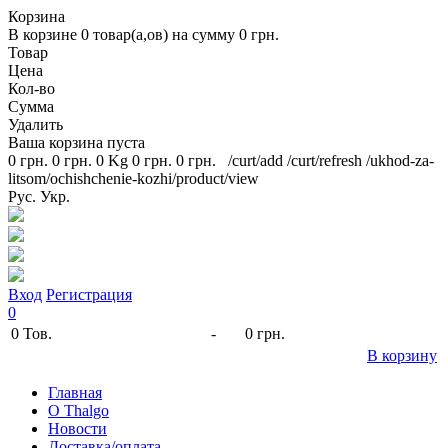
Корзина
В корзине
0
товар(а,ов) на сумму
0 грн.
Товар
Цена
Кол-во
Сумма
Удалить
Ваша корзина пуста
0 грн.
0 грн.
0 Kg
0 грн.
0 грн.
/curt/add
/curt/refresh
/ukhod-za-
litsom/ochishchenie-kozhi/product/view
Рус.
Укр.
Вход
Регистрация
0
0
Тов.
-
0 грн.
В корзину
Главная
O Thalgo
Новости
Доставка/оплата