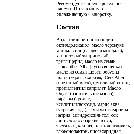
Рекомендуется предварительно
нанести Интенсивную
Увлажняющую Сыворотку.
Состав
Вода, глицерин, пропандиол,
октилдодеканол, масло черемухи
миндальной (сладкого миндаля),
каприловый/каприновый
триглицерид, масло из семян
Limnanthes Alba (луговая пенка),
масло из семян шореи робусты,
полистеарат сахарозы, Cera Alba
(пчелиный воск), цетиловый спирт,
пропилгептил каприлат. Масло
Олуса (растительное масло),
парфюм (аромат),
ксилитилглюкозид, марис аква
(морская вода), глутамат стеароила
натрия, ангидроксилитол, сок
листьев алоэ барбаденсиса,
трегалоза, ксилит, пентиленгликоль,
глюконолактон, биосахаридная