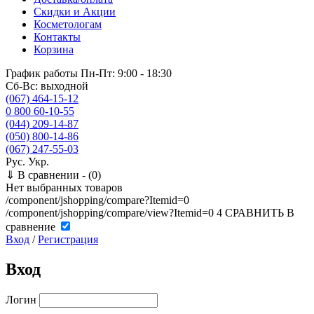
Скидки и Акции
Косметологам
Контакты
Корзина
График работы
Пн-Пт: 9:00 - 18:30
Сб-Вс: выходной
(067) 464-15-12
0 800 60-10-55
(044) 209-14-87
(050) 800-14-86
(067) 247-55-03
Рус.
Укр.
⇓
В сравнении -
(0)
Нет выбранных товаров
/component/jshopping/compare?Itemid=0
/component/jshopping/compare/view?Itemid=0
4
СРАВНИТЬ
В
сравнение
Вход
/
Регистрация
Вход
Логин