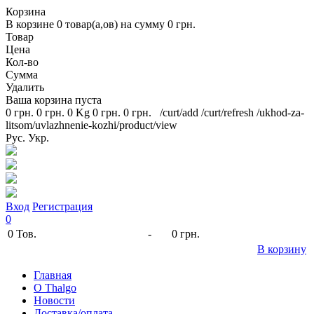
Корзина
В корзине
0
товар(а,ов) на сумму
0 грн.
Товар
Цена
Кол-во
Сумма
Удалить
Ваша корзина пуста
0 грн.
0 грн.
0 Kg
0 грн.
0 грн.
/curt/add
/curt/refresh
/ukhod-za-
litsom/uvlazhnenie-kozhi/product/view
Рус.
Укр.
Вход
Регистрация
0
0
Тов.
-
0 грн.
В корзину
Главная
O Thalgo
Новости
Доставка/оплата