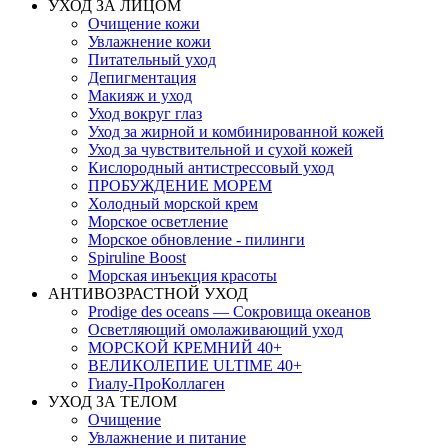
УХОД ЗА ЛИЦОМ
Очищение кожи
Увлажнение кожи
Питательный уход
Депигментация
Макияж и уход
Уход вокруг глаз
Уход за жирной и комбинированной кожей
Уход за чувствительной и сухой кожей
Кислородный антистрессовый уход
ПРОБУЖДЕНИЕ МОРЕМ
Холодный морской крем
Морское осветление
Морское обновление - пилинги
Spiruline Boost
Морская инъекция красоты
АНТИВОЗРАСТНОЙ УХОД
Prodige des oceans — Сокровища океанов
Осветляющий омолаживающий уход
МОРСКОЙ КРЕМНИЙ 40+
ВЕЛИКОЛЕПИЕ ULTIME 40+
Гиалу-ПроКоллаген
УХОД ЗА ТЕЛОМ
Очищение
Увлажнение и питание