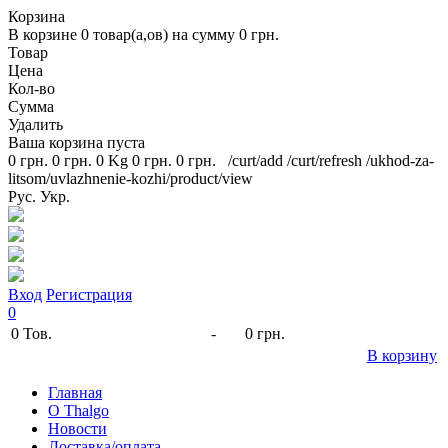
Корзина
В корзине
0
товар(а,ов) на сумму
0 грн.
Товар
Цена
Кол-во
Сумма
Удалить
Ваша корзина пуста
0 грн.
0 грн.
0 Kg
0 грн.
0 грн.
/curt/add
/curt/refresh
/ukhod-za-
litsom/uvlazhnenie-kozhi/product/view
Рус.
Укр.
Вход
Регистрация
0
0
Тов.
-
0 грн.
В корзину
Главная
O Thalgo
Новости
Доставка/оплата