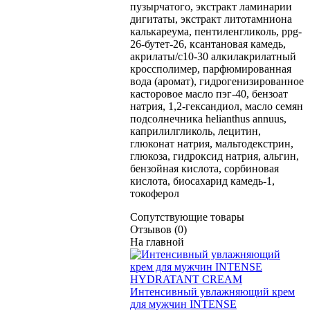
пузырчатого, экстракт ламинарии
дигитаты, экстракт литотамниона
калькареума, пентиленгликоль, ppg-
26-бутет-26, ксантановая камедь,
акрилаты/c10-30 алкилакрилатный
кроссполимер, парфюмированная
вода (аромат), гидрогенизированное
касторовое масло пэг-40, бензоат
натрия, 1,2-гександиол, масло семян
подсолнечника helianthus annuus,
каприлилгликоль, лецитин,
глюконат натрия, мальтодекстрин,
глюкоза, гидроксид натрия, альгин,
бензойная кислота, сорбиновая
кислота, биосахарид камедь-1,
токоферол
Сопутствующие товары
Отзывов (0)
На главной
Интенсивный увлажняющий крем
для мужчин INTENSE