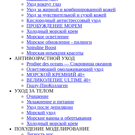
Уход вокруг глаз
Уход за жирной и комбинированной кожей
Уход за чувствительной и сухой кожей
Кислородный антистрессовый уход
ПРОБУЖДЕНИЕ МОРЕМ
Холодный морской крем
Морское осветление
Морское обновление - пилинги
Spiruline Boost
Морская инъекция красоты
АНТИВОЗРАСТНОЙ УХОД
Prodige des oceans — Сокровища океанов
Осветляющий омолаживающий уход
МОРСКОЙ КРЕМНИЙ 40+
ВЕЛИКОЛЕПИЕ ULTIME 40+
Гиалу-ПроКоллаген
УХОД ЗА ТЕЛОМ
Очищение
Увлажнение и питание
Уход после депиляции
Морской уход
Морские ванны и обертывания
Холодный морской крем
ПОХУДЕНИЕ МОДЕЛИРОВАНИЕ
Легкость ног