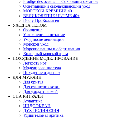
Prodige des oceans — Сокровища океанов
Осветляющий омолаживающий уход
МОРСКОЙ КРЕМНИЙ 40+
ВЕЛИКОЛЕПИЕ ULTIME 40+
Гиалу-ПроКоллаген
УХОД ЗА ТЕЛОМ
Очищение
Увлажнение и питание
Уход после депиляции
Морской уход
Морские ванны и обертывания
Холодный морской крем
ПОХУДЕНИЕ МОДЕЛИРОВАНИЕ
Легкость ног
Моделирование тела
Похудение и дренаж
ДЛЯ МУЖЧИН
Для бритья
Для очищения кожи
Для ухода за кожей
СПА РИТУАЛЫ
Атлантика
ИНДООКЕАН
ДУХ ПОЛИНЕЗИЯ
Удивительная арктика