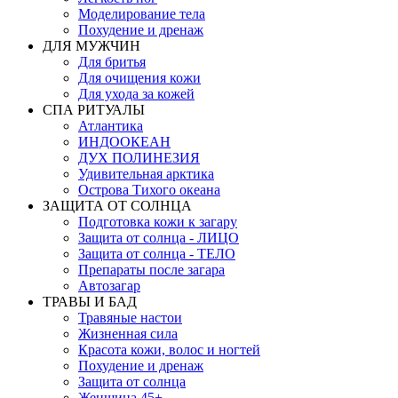
Моделирование тела
Похудение и дренаж
ДЛЯ МУЖЧИН
Для бритья
Для очищения кожи
Для ухода за кожей
СПА РИТУАЛЫ
Атлантика
ИНДООКЕАН
ДУХ ПОЛИНЕЗИЯ
Удивительная арктика
Острова Тихого океана
ЗАЩИТА ОТ СОЛНЦА
Подготовка кожи к загару
Защита от солнца - ЛИЦО
Защита от солнца - ТЕЛО
Препараты после загара
Автозагар
ТРАВЫ И БАД
Травяные настои
Жизненная сила
Красота кожи, волос и ногтей
Похудение и дренаж
Защита от солнца
Женщина 45+