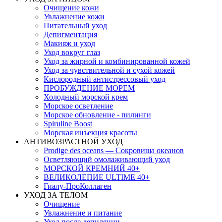
Очищение кожи
Увлажнение кожи
Питательный уход
Депигментация
Макияж и уход
Уход вокруг глаз
Уход за жирной и комбинированной кожей
Уход за чувствительной и сухой кожей
Кислородный антистрессовый уход
ПРОБУЖДЕНИЕ МОРЕМ
Холодный морской крем
Морское осветление
Морское обновление - пилинги
Spiruline Boost
Морская инъекция красоты
АНТИВОЗРАСТНОЙ УХОД
Prodige des oceans — Сокровища океанов
Осветляющий омолаживающий уход
МОРСКОЙ КРЕМНИЙ 40+
ВЕЛИКОЛЕПИЕ ULTIME 40+
Гиалу-ПроКоллаген
УХОД ЗА ТЕЛОМ
Очищение
Увлажнение и питание
Уход после депиляции