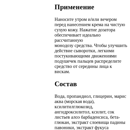
Применение
Наносите утром и/или вечером
перед нанесением крема на чистую
сухую кожу. Нажатие дозатора
обеспечивает идеально
рассчитанную
монодозу средства. Чтобы улучшить
действие сыворотки, легкими
постукивающими движениями
подушечек пальцев распределите
средство от середины лица к
вискам.
Состав
Вода, пропандиол, глицерин, марис
аква (морская вода),
ксилитилглюкозид,
ангидроксилитол, ксилит, сок
листьев алоэ барбаденсиса, бета-
глюкан, экстракт слоевища падины
павоники, экстракт фукуса