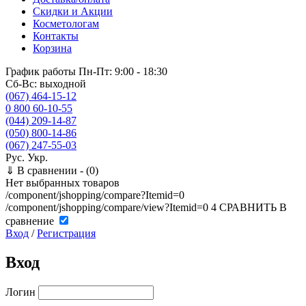
Скидки и Акции
Косметологам
Контакты
Корзина
График работы
Пн-Пт: 9:00 - 18:30
Сб-Вс: выходной
(067) 464-15-12
0 800 60-10-55
(044) 209-14-87
(050) 800-14-86
(067) 247-55-03
Рус.
Укр.
⇓
В сравнении -
(0)
Нет выбранных товаров
/component/jshopping/compare?Itemid=0
/component/jshopping/compare/view?Itemid=0
4
СРАВНИТЬ
В
сравнение
Вход
/
Регистрация
Вход
Логин