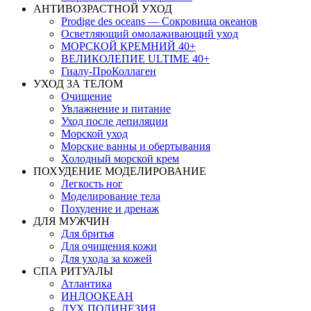
АНТИВОЗРАСТНОЙ УХОД
Prodige des oceans — Сокровища океанов
Осветляющий омолаживающий уход
МОРСКОЙ КРЕМНИЙ 40+
ВЕЛИКОЛЕПИЕ ULTIME 40+
Гиалу-ПроКоллаген
УХОД ЗА ТЕЛОМ
Очищение
Увлажнение и питание
Уход после депиляции
Морской уход
Морские ванны и обертывания
Холодный морской крем
ПОХУДЕНИЕ МОДЕЛИРОВАНИЕ
Легкость ног
Моделирование тела
Похудение и дренаж
ДЛЯ МУЖЧИН
Для бритья
Для очищения кожи
Для ухода за кожей
СПА РИТУАЛЫ
Атлантика
ИНДООКЕАН
ДУХ ПОЛИНЕЗИЯ