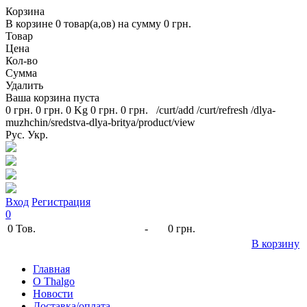
Корзина
В корзине
0
товар(а,ов) на сумму
0 грн.
Товар
Цена
Кол-во
Сумма
Удалить
Ваша корзина пуста
0 грн.
0 грн.
0 Kg
0 грн.
0 грн.
/curt/add
/curt/refresh
/dlya-
muzhchin/sredstva-dlya-britya/product/view
Рус.
Укр.
Вход
Регистрация
0
0
Тов.
-
0 грн.
В корзину
Главная
O Thalgo
Новости
Доставка/оплата