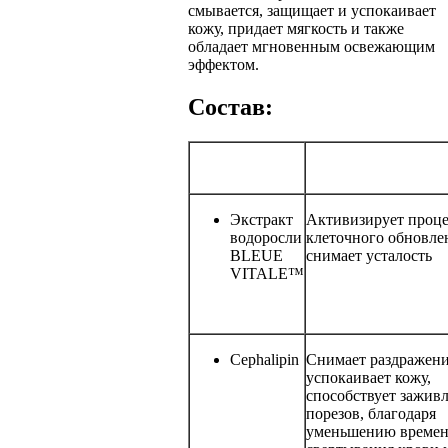
смывается, защищает и успокаивает
кожу, придает мягкость и также
обладает мгновенным освежающим
эффектом.
Состав:
Экстракт
Активизирует проце
водоросли
клеточного обновле
BLEUE
снимает усталость
VITALE™
Сephalipin
Снимает раздражени
успокаивает кожу,
способствует зажив
порезов, благодаря
уменьшению време