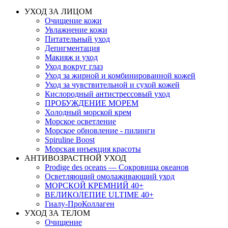
УХОД ЗА ЛИЦОМ
Очищение кожи
Увлажнение кожи
Питательный уход
Депигментация
Макияж и уход
Уход вокруг глаз
Уход за жирной и комбинированной кожей
Уход за чувствительной и сухой кожей
Кислородный антистрессовый уход
ПРОБУЖДЕНИЕ МОРЕМ
Холодный морской крем
Морское осветление
Морское обновление - пилинги
Spiruline Boost
Морская инъекция красоты
АНТИВОЗРАСТНОЙ УХОД
Prodige des oceans — Сокровища океанов
Осветляющий омолаживающий уход
МОРСКОЙ КРЕМНИЙ 40+
ВЕЛИКОЛЕПИЕ ULTIME 40+
Гиалу-ПроКоллаген
УХОД ЗА ТЕЛОМ
Очищение