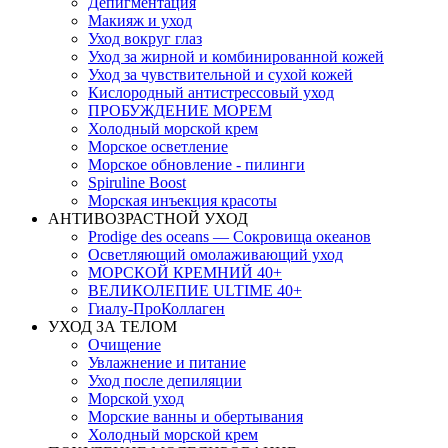
Депигментация
Макияж и уход
Уход вокруг глаз
Уход за жирной и комбинированной кожей
Уход за чувствительной и сухой кожей
Кислородный антистрессовый уход
ПРОБУЖДЕНИЕ МОРЕМ
Холодный морской крем
Морское осветление
Морское обновление - пилинги
Spiruline Boost
Морская инъекция красоты
АНТИВОЗРАСТНОЙ УХОД
Prodige des oceans — Сокровища океанов
Осветляющий омолаживающий уход
МОРСКОЙ КРЕМНИЙ 40+
ВЕЛИКОЛЕПИЕ ULTIME 40+
Гиалу-ПроКоллаген
УХОД ЗА ТЕЛОМ
Очищение
Увлажнение и питание
Уход после депиляции
Морской уход
Морские ванны и обертывания
Холодный морской крем