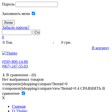
Пароль
Запомнить меня
Забыли пароль?
0
0
Тов.
-
0 грн.
В корзину
(050) 800-14-86
(067) 247-55-03
⇓
В сравнении -
(0)
Нет выбранных товаров
/component/jshopping/compare?Itemid=0
/component/jshopping/compare/view?Itemid=0
4
СРАВНИТЬ
В
сравнение
X
Главная
O Thalgo