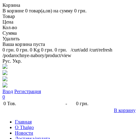
Корзина
В корзине
0
товар(а,ов) на сумму
0 грн.
Товар
Цена
Кол-во
Сумма
Удалить
Ваша корзина пуста
0 грн.
0 грн.
0 Kg
0 грн.
0 грн.
/curt/add
/curt/refresh
/podarochnye-nabory/product/view
Рус.
Укр.
Вход
Регистрация
0
0
Тов.
-
0 грн.
В корзину
Главная
O Thalgo
Новости
Доставка/оплата