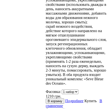
успокаивающими, укрепляющими
свойствами (использовать дважды в
день, наносить аккуратными
массажными движениями, добавить
воды для образования нежного
молочка, хорошо смыть);
скраб нежного воздействия,
действие которого направлено на
мягкое отшелушивание
ороговевшего эпидермального слоя,
запуск регенерационных
клеточного обновления, обладает
увлажняющими, успокаивающими,
укрепляющими свойствами
(применять 1-2 раза еженедельно,
наносить на сухую дерму, выждать
2-3 минуты, помассировать, хорошо
умыться). В оба продукта входит
уникальный комплекс «Sеve Bleue
des Ocеans».
Фасовка:
1210
грн.
Подробнее
Купить
В
сравнение