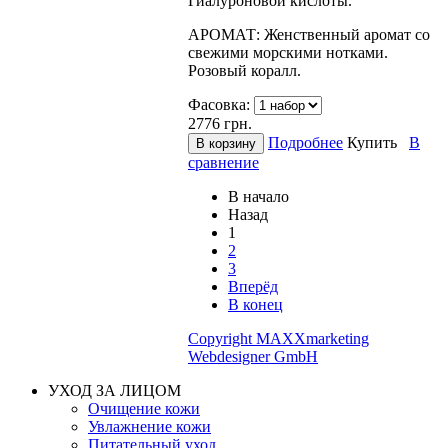
Гиалуроновой кислоты.
АРОМАТ: Женственный аромат со
свежими морскими нотками.
Розовый коралл.
Фасовка:
2776
грн.
Подробнее
Купить
В
сравнение
В начало
Назад
1
2
3
Вперёд
В конец
Copyright MAXXmarketing
Webdesigner GmbH
УХОД ЗА ЛИЦОМ
Очищение кожи
Увлажнение кожи
Питательный уход