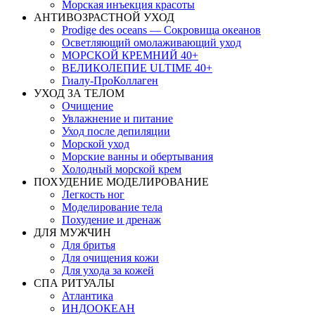
Морская инъекция красоты
АНТИВОЗРАСТНОЙ УХОД
Prodige des oceans — Сокровища океанов
Осветляющий омолаживающий уход
МОРСКОЙ КРЕМНИЙ 40+
ВЕЛИКОЛЕПИЕ ULTIME 40+
Гиалу-ПроКоллаген
УХОД ЗА ТЕЛОМ
Очищение
Увлажнение и питание
Уход после депиляции
Морской уход
Морские ванны и обертывания
Холодный морской крем
ПОХУДЕНИЕ МОДЕЛИРОВАНИЕ
Легкость ног
Моделирование тела
Похудение и дренаж
ДЛЯ МУЖЧИН
Для бритья
Для очищения кожи
Для ухода за кожей
СПА РИТУАЛЫ
Атлантика
ИНДООКЕАН