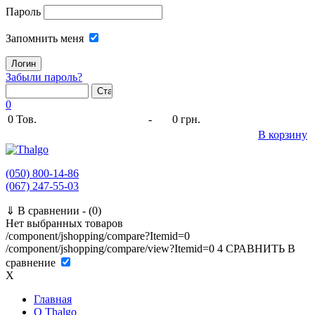
Пароль
Запомнить меня
Забыли пароль?
0
0
Тов.
-
0 грн.
В корзину
(050) 800-14-86
(067) 247-55-03
⇓
В сравнении -
(0)
Нет выбранных товаров
/component/jshopping/compare?Itemid=0
/component/jshopping/compare/view?Itemid=0
4
СРАВНИТЬ
В
сравнение
X
Главная
O Thalgo