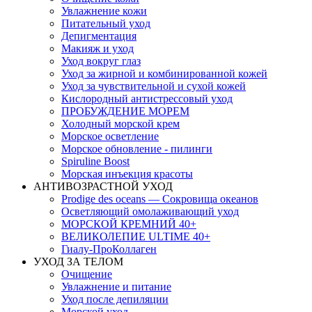
Увлажнение кожи
Питательный уход
Депигментация
Макияж и уход
Уход вокруг глаз
Уход за жирной и комбинированной кожей
Уход за чувствительной и сухой кожей
Кислородный антистрессовый уход
ПРОБУЖДЕНИЕ МОРЕМ
Холодный морской крем
Морское осветление
Морское обновление - пилинги
Spiruline Boost
Морская инъекция красоты
АНТИВОЗРАСТНОЙ УХОД
Prodige des oceans — Сокровища океанов
Осветляющий омолаживающий уход
МОРСКОЙ КРЕМНИЙ 40+
ВЕЛИКОЛЕПИЕ ULTIME 40+
Гиалу-ПроКоллаген
УХОД ЗА ТЕЛОМ
Очищение
Увлажнение и питание
Уход после депиляции
Морской уход