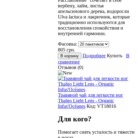
Расслабление" сочетает в себе
вербену, лайм, листья
апельсинового дерева, водоросли
Ulva lactuca и лакричник, которые
традиционно используются для
восстановления спокойствия и
внутренней гармонии.
Фасовка:
805
грн.
Подробнее
Купить
В
сравнение
Отзывов (0)
Травяной чай для легкости ног
Thalgo Light Legs - Organic
Infus'Océanes
Код:
VT18016
Для кого?
Помогает снять усталость и тяжести
в ногах.