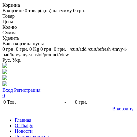
Корзина
В корзине
0
товар(а,ов) на сумму
0 грн.
Товар
Цена
Кол-во
Сумма
Удалить
Ваша корзина пуста
0 грн.
0 грн.
0 Kg
0 грн.
0 грн.
/curt/add
/curt/refresh
/travy-i-
bad/travyanye-nastoi/product/view
Рус.
Укр.
Вход
Регистрация
0
0
Тов.
-
0 грн.
В корзину
Главная
O Thalgo
Новости
Доставка/оплата