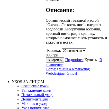
Описание:
Органический травяной настой
"Океан - Легкость ног" содержит
водоросли Ascophyllum nodosum,
красный виноград и крапиву,
которые помогают снять усталость и
тяжести в ногах.
Фасовка:
805
грн.
Подробнее
Купить
В
сравнение
Copyright MAXXmarketing
Webdesigner GmbH
УХОД ЗА ЛИЦОМ
Очищение кожи
Увлажнение кожи
Питательный уход
Депигментация
Макияж и уход
Уход вокруг глаз