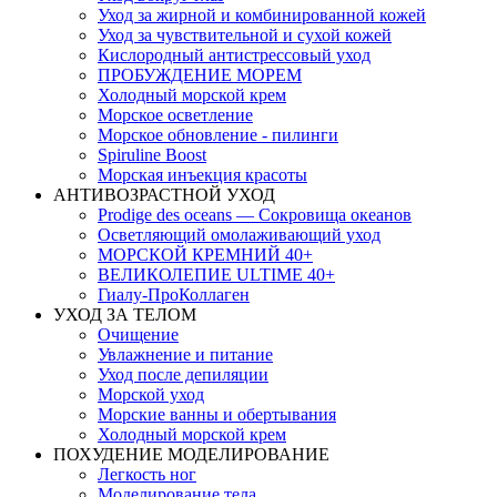
Уход за жирной и комбинированной кожей
Уход за чувствительной и сухой кожей
Кислородный антистрессовый уход
ПРОБУЖДЕНИЕ МОРЕМ
Холодный морской крем
Морское осветление
Морское обновление - пилинги
Spiruline Boost
Морская инъекция красоты
АНТИВОЗРАСТНОЙ УХОД
Prodige des oceans — Сокровища океанов
Осветляющий омолаживающий уход
МОРСКОЙ КРЕМНИЙ 40+
ВЕЛИКОЛЕПИЕ ULTIME 40+
Гиалу-ПроКоллаген
УХОД ЗА ТЕЛОМ
Очищение
Увлажнение и питание
Уход после депиляции
Морской уход
Морские ванны и обертывания
Холодный морской крем
ПОХУДЕНИЕ МОДЕЛИРОВАНИЕ
Легкость ног
Моделирование тела