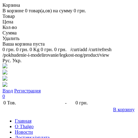
Корзина
В корзине
0
товар(а,ов) на сумму
0 грн.
Товар
Цена
Кол-во
Сумма
Удалить
Ваша корзина пуста
0 грн.
0 грн.
0 Kg
0 грн.
0 грн.
/curt/add
/curt/refresh
/pokhudenie-i-modelirovanie/legkost-nog/product/view
Рус.
Укр.
Вход
Регистрация
0
0
Тов.
-
0 грн.
В корзину
Главная
O Thalgo
Новости
Доставка/оплата