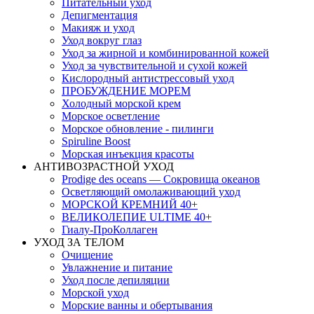
Питательный уход
Депигментация
Макияж и уход
Уход вокруг глаз
Уход за жирной и комбинированной кожей
Уход за чувствительной и сухой кожей
Кислородный антистрессовый уход
ПРОБУЖДЕНИЕ МОРЕМ
Холодный морской крем
Морское осветление
Морское обновление - пилинги
Spiruline Boost
Морская инъекция красоты
АНТИВОЗРАСТНОЙ УХОД
Prodige des oceans — Сокровища океанов
Осветляющий омолаживающий уход
МОРСКОЙ КРЕМНИЙ 40+
ВЕЛИКОЛЕПИЕ ULTIME 40+
Гиалу-ПроКоллаген
УХОД ЗА ТЕЛОМ
Очищение
Увлажнение и питание
Уход после депиляции
Морской уход
Морские ванны и обертывания