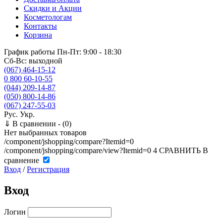
Скидки и Акции
Косметологам
Контакты
Корзина
График работы
Пн-Пт: 9:00 - 18:30
Сб-Вс: выходной
(067) 464-15-12
0 800 60-10-55
(044) 209-14-87
(050) 800-14-86
(067) 247-55-03
Рус.
Укр.
⇓
В сравнении -
(0)
Нет выбранных товаров
/component/jshopping/compare?Itemid=0
/component/jshopping/compare/view?Itemid=0
4
СРАВНИТЬ
В
сравнение
Вход
/
Регистрация
Вход
Логин