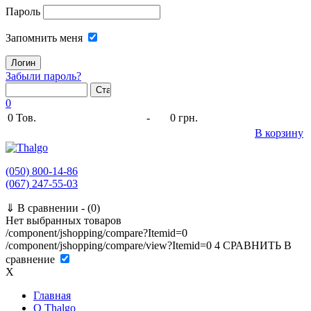
Пароль
Запомнить меня
Забыли пароль?
0
0
Тов.
-
0 грн.
В корзину
(050) 800-14-86
(067) 247-55-03
⇓
В сравнении -
(0)
Нет выбранных товаров
/component/jshopping/compare?Itemid=0
/component/jshopping/compare/view?Itemid=0
4
СРАВНИТЬ
В
сравнение
X
Главная
O Thalgo