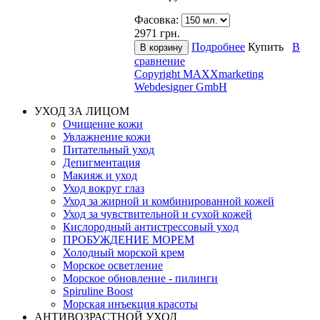
Фасовка:
2971
грн.
Подробнее
Купить
В
сравнение
Copyright MAXXmarketing
Webdesigner GmbH
УХОД ЗА ЛИЦОМ
Очищение кожи
Увлажнение кожи
Питательный уход
Депигментация
Макияж и уход
Уход вокруг глаз
Уход за жирной и комбинированной кожей
Уход за чувствительной и сухой кожей
Кислородный антистрессовый уход
ПРОБУЖДЕНИЕ МОРЕМ
Холодный морской крем
Морское осветление
Морское обновление - пилинги
Spiruline Boost
Морская инъекция красоты
АНТИВОЗРАСТНОЙ УХОД