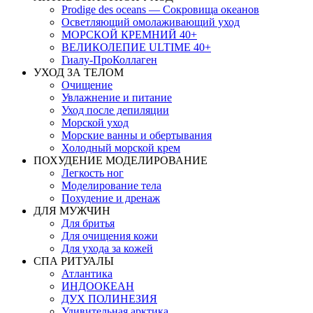
Prodige des oceans — Сокровища океанов
Осветляющий омолаживающий уход
МОРСКОЙ КРЕМНИЙ 40+
ВЕЛИКОЛЕПИЕ ULTIME 40+
Гиалу-ПроКоллаген
УХОД ЗА ТЕЛОМ
Очищение
Увлажнение и питание
Уход после депиляции
Морской уход
Морские ванны и обертывания
Холодный морской крем
ПОХУДЕНИЕ МОДЕЛИРОВАНИЕ
Легкость ног
Моделирование тела
Похудение и дренаж
ДЛЯ МУЖЧИН
Для бритья
Для очищения кожи
Для ухода за кожей
СПА РИТУАЛЫ
Атлантика
ИНДООКЕАН
ДУХ ПОЛИНЕЗИЯ
Удивительная арктика