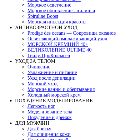
Морское осветление
Морское обновление - пилинги
Spiruline Boost
Морская инъекция красоты
АНТИВОЗРАСТНОЙ УХОД
Prodige des oceans — Сокровища океанов
Осветляющий омолаживающий уход
МОРСКОЙ КРЕМНИЙ 40+
ВЕЛИКОЛЕПИЕ ULTIME 40+
Гиалу-ПроКоллаген
УХОД ЗА ТЕЛОМ
Очищение
Увлажнение и питание
Уход после депиляции
Морской уход
Морские ванны и обертывания
Холодный морской крем
ПОХУДЕНИЕ МОДЕЛИРОВАНИЕ
Легкость ног
Моделирование тела
Похудение и дренаж
ДЛЯ МУЖЧИН
Для бритья
Для очищения кожи
Для ухода за кожей