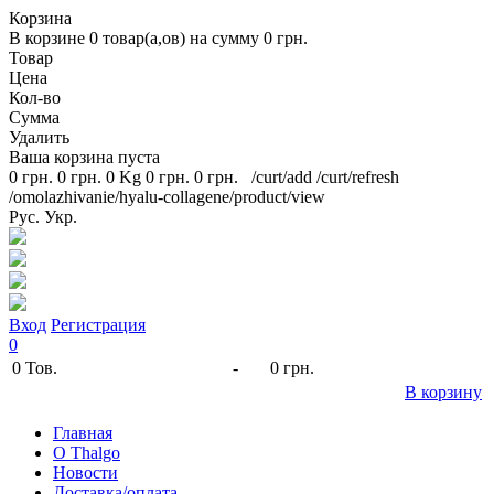
Корзина
В корзине
0
товар(а,ов) на сумму
0 грн.
Товар
Цена
Кол-во
Сумма
Удалить
Ваша корзина пуста
0 грн.
0 грн.
0 Kg
0 грн.
0 грн.
/curt/add
/curt/refresh
/omolazhivanie/hyalu-collagene/product/view
Рус.
Укр.
Вход
Регистрация
0
0
Тов.
-
0 грн.
В корзину
Главная
O Thalgo
Новости
Доставка/оплата