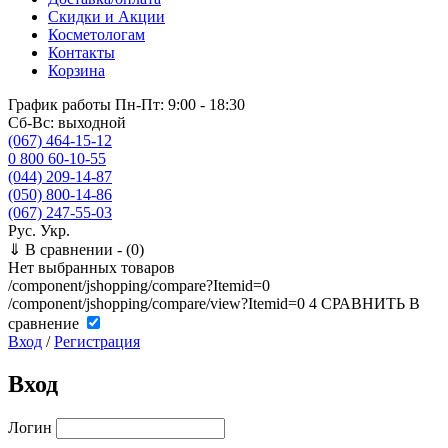
Скидки и Акции
Косметологам
Контакты
Корзина
График работы
Пн-Пт: 9:00 - 18:30
Сб-Вс: выходной
(067) 464-15-12
0 800 60-10-55
(044) 209-14-87
(050) 800-14-86
(067) 247-55-03
Рус.
Укр.
⇓
В сравнении -
(0)
Нет выбранных товаров
/component/jshopping/compare?Itemid=0
/component/jshopping/compare/view?Itemid=0
4
СРАВНИТЬ
В
сравнение
Вход
/
Регистрация
Вход
Логин