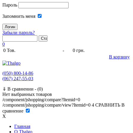
Пароль
Запомнить меня
Забыли пароль?
0
0
Тов.
-
0 грн.
В корзину
(050) 800-14-86
(067) 247-55-03
⇓
В сравнении -
(0)
Нет выбранных товаров
/component/jshopping/compare?Itemid=0
/component/jshopping/compare/view?Itemid=0
4
СРАВНИТЬ
В
сравнение
X
Главная
O Thalgo