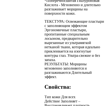
*Поперечносшитая Гиалуроновая
Кислота - Мгновенно и длительно
разглаживает морщины на
поверхности кожи.
ТЕКСТУРА: Освежающие пластыри
с заполняющим эффектом
Эргономичные пластыри,
пропитанные специальным
лосьоном, предварительно
вырезанные из ультрамягкой
нетканой ткани, которая идеально
приклеивается на изогнутые
контуры глаз. Ультра-свежие и без
запаха.
РЕЗУЛЬТАТЫ: Морщины
мгновенно заполняются и
разглаживаются Длительный
эффект.
Свойства:
Тип кожи
Для всех
Действие
Заполняет –
Восстанавливает плотность