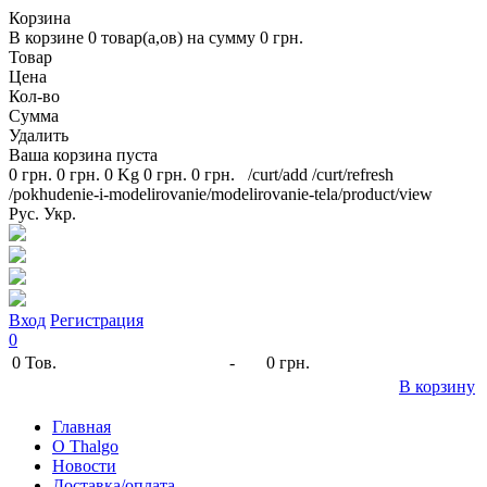
Корзина
В корзине
0
товар(а,ов) на сумму
0 грн.
Товар
Цена
Кол-во
Сумма
Удалить
Ваша корзина пуста
0 грн.
0 грн.
0 Kg
0 грн.
0 грн.
/curt/add
/curt/refresh
/pokhudenie-i-modelirovanie/modelirovanie-tela/product/view
Рус.
Укр.
Вход
Регистрация
0
0
Тов.
-
0 грн.
В корзину
Главная
O Thalgo
Новости
Доставка/оплата