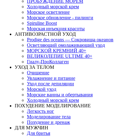
ПРОБУЖДЕНИЕ МОРЕМ
Холодный морской крем
Морское осветление
Морское обновление - пилинги
Spiruline Boost
Морская инъекция красоты
АНТИВОЗРАСТНОЙ УХОД
Prodige des oceans — Сокровища океанов
Осветляющий омолаживающий уход
МОРСКОЙ КРЕМНИЙ 40+
ВЕЛИКОЛЕПИЕ ULTIME 40+
Гиалу-ПроКоллаген
УХОД ЗА ТЕЛОМ
Очищение
Увлажнение и питание
Уход после депиляции
Морской уход
Морские ванны и обертывания
Холодный морской крем
ПОХУДЕНИЕ МОДЕЛИРОВАНИЕ
Легкость ног
Моделирование тела
Похудение и дренаж
ДЛЯ МУЖЧИН
Для бритья