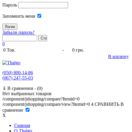
Пароль
Запомнить меня
Забыли пароль?
0
0
Тов.
-
0 грн.
В корзину
(050) 800-14-86
(067) 247-55-03
⇓
В сравнении -
(0)
Нет выбранных товаров
/component/jshopping/compare?Itemid=0
/component/jshopping/compare/view?Itemid=0
4
СРАВНИТЬ
В
сравнение
X
Главная
O Thalgo