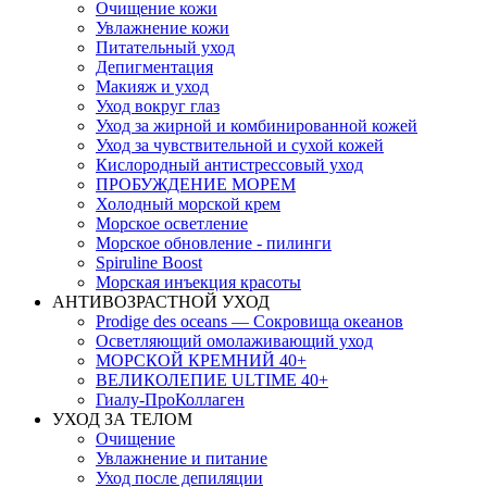
Очищение кожи
Увлажнение кожи
Питательный уход
Депигментация
Макияж и уход
Уход вокруг глаз
Уход за жирной и комбинированной кожей
Уход за чувствительной и сухой кожей
Кислородный антистрессовый уход
ПРОБУЖДЕНИЕ МОРЕМ
Холодный морской крем
Морское осветление
Морское обновление - пилинги
Spiruline Boost
Морская инъекция красоты
АНТИВОЗРАСТНОЙ УХОД
Prodige des oceans — Сокровища океанов
Осветляющий омолаживающий уход
МОРСКОЙ КРЕМНИЙ 40+
ВЕЛИКОЛЕПИЕ ULTIME 40+
Гиалу-ПроКоллаген
УХОД ЗА ТЕЛОМ
Очищение
Увлажнение и питание
Уход после депиляции