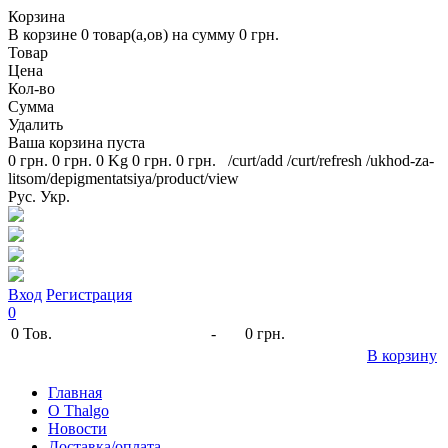
Корзина
В корзине
0
товар(а,ов) на сумму
0 грн.
Товар
Цена
Кол-во
Сумма
Удалить
Ваша корзина пуста
0 грн.
0 грн.
0 Kg
0 грн.
0 грн.
/curt/add
/curt/refresh
/ukhod-za-
litsom/depigmentatsiya/product/view
Рус.
Укр.
Вход
Регистрация
0
0
Тов.
-
0 грн.
В корзину
Главная
O Thalgo
Новости
Доставка/оплата