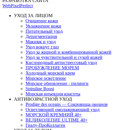
РАЗРАБОТКА САЙТА
WebPixelPerfect
УХОД ЗА ЛИЦОМ
Очищение кожи
Увлажнение кожи
Питательный уход
Депигментация
Макияж и уход
Уход вокруг глаз
Уход за жирной и комбинированной кожей
Уход за чувствительной и сухой кожей
Кислородный антистрессовый уход
ПРОБУЖДЕНИЕ МОРЕМ
Холодный морской крем
Морское осветление
Морское обновление - пилинги
Spiruline Boost
Морская инъекция красоты
АНТИВОЗРАСТНОЙ УХОД
Prodige des oceans — Сокровища океанов
Осветляющий омолаживающий уход
МОРСКОЙ КРЕМНИЙ 40+
ВЕЛИКОЛЕПИЕ ULTIME 40+
Гиалу-ПроКоллаген