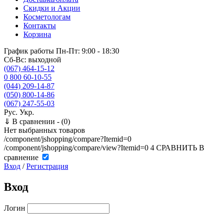
Скидки и Акции
Косметологам
Контакты
Корзина
График работы
Пн-Пт: 9:00 - 18:30
Сб-Вс: выходной
(067) 464-15-12
0 800 60-10-55
(044) 209-14-87
(050) 800-14-86
(067) 247-55-03
Рус.
Укр.
⇓
В сравнении -
(0)
Нет выбранных товаров
/component/jshopping/compare?Itemid=0
/component/jshopping/compare/view?Itemid=0
4
СРАВНИТЬ
В
сравнение
Вход
/
Регистрация
Вход
Логин