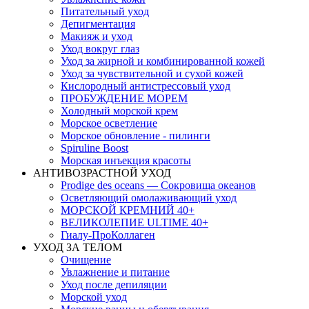
Питательный уход
Депигментация
Макияж и уход
Уход вокруг глаз
Уход за жирной и комбинированной кожей
Уход за чувствительной и сухой кожей
Кислородный антистрессовый уход
ПРОБУЖДЕНИЕ МОРЕМ
Холодный морской крем
Морское осветление
Морское обновление - пилинги
Spiruline Boost
Морская инъекция красоты
АНТИВОЗРАСТНОЙ УХОД
Prodige des oceans — Сокровища океанов
Осветляющий омолаживающий уход
МОРСКОЙ КРЕМНИЙ 40+
ВЕЛИКОЛЕПИЕ ULTIME 40+
Гиалу-ПроКоллаген
УХОД ЗА ТЕЛОМ
Очищение
Увлажнение и питание
Уход после депиляции
Морской уход