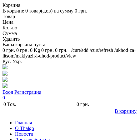
Корзина
В корзине
0
товар(а,ов) на сумму
0 грн.
Товар
Цена
Кол-во
Сумма
Удалить
Ваша корзина пуста
0 грн.
0 грн.
0 Kg
0 грн.
0 грн.
/curt/add
/curt/refresh
/ukhod-za-
litsom/makiyazh-i-uhod/product/view
Рус.
Укр.
Вход
Регистрация
0
0
Тов.
-
0 грн.
В корзину
Главная
O Thalgo
Новости
Доставка/оплата