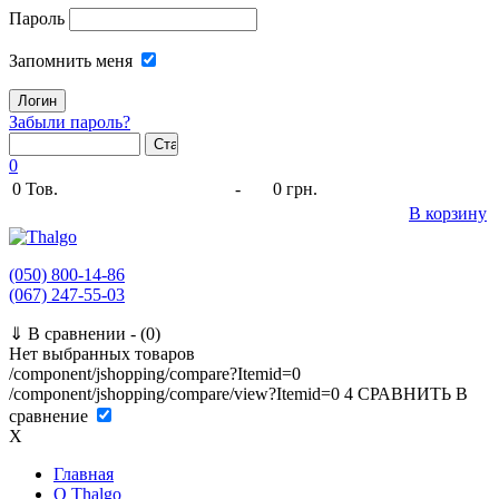
Пароль
Запомнить меня
Забыли пароль?
0
0
Тов.
-
0 грн.
В корзину
(050) 800-14-86
(067) 247-55-03
⇓
В сравнении -
(0)
Нет выбранных товаров
/component/jshopping/compare?Itemid=0
/component/jshopping/compare/view?Itemid=0
4
СРАВНИТЬ
В
сравнение
X
Главная
O Thalgo