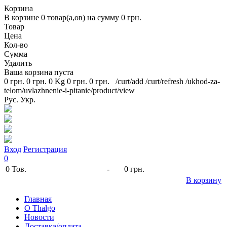
Корзина
В корзине
0
товар(а,ов) на сумму
0 грн.
Товар
Цена
Кол-во
Сумма
Удалить
Ваша корзина пуста
0 грн.
0 грн.
0 Kg
0 грн.
0 грн.
/curt/add
/curt/refresh
/ukhod-za-
telom/uvlazhnenie-i-pitanie/product/view
Рус.
Укр.
Вход
Регистрация
0
0
Тов.
-
0 грн.
В корзину
Главная
O Thalgo
Новости
Доставка/оплата