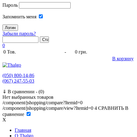
Пароль
Запомнить меня
Забыли пароль?
0
0
Тов.
-
0 грн.
В корзину
(050) 800-14-86
(067) 247-55-03
⇓
В сравнении -
(0)
Нет выбранных товаров
/component/jshopping/compare?Itemid=0
/component/jshopping/compare/view?Itemid=0
4
СРАВНИТЬ
В
сравнение
X
Главная
O Thalgo