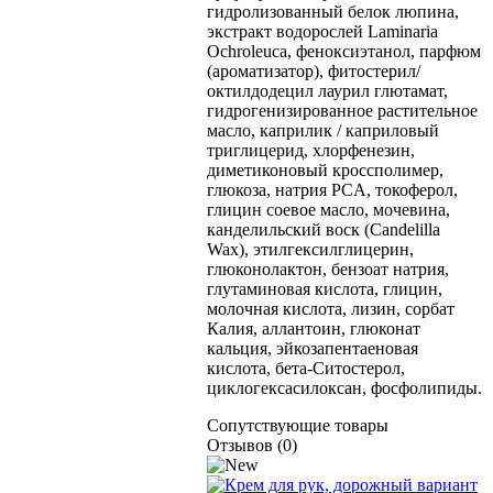
гидролизованный белок люпина,
экстракт водорослей Laminaria
Ochroleuca, феноксиэтанол, парфюм
(ароматизатор), фитостерил/
октилдодецил лаурил глютамат,
гидрогенизированное растительное
масло, каприлик / каприловый
триглицерид, хлорфенезин,
диметиконовый кроссполимер,
глюкоза, натрия PCA, токоферол,
глицин соевое масло, мочевина,
канделильский воск (Candelilla
Wax), этилгексилглицерин,
глюконолактон, бензоат натрия,
глутаминовая кислота, глицин,
молочная кислота, лизин, сорбат
Калия, аллантоин, глюконат
кальция, эйкозапентаеновая
кислота, бета-Ситостерол,
циклогексасилоксан, фосфолипиды.
Сопутствующие товары
Отзывов (0)