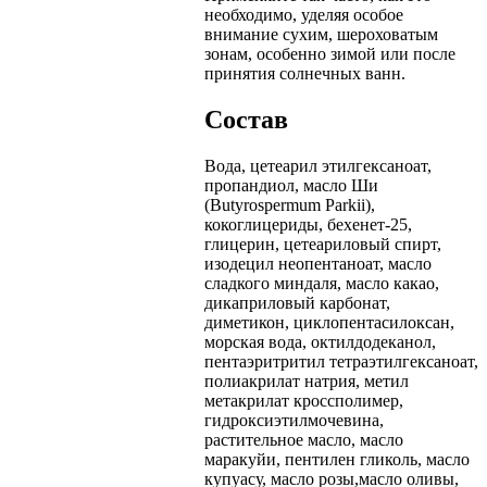
необходимо, уделяя особое
внимание сухим, шероховатым
зонам, особенно зимой или после
принятия солнечных ванн.
Состав
Вода, цетеарил этилгексаноат,
пропандиол, масло Ши
(Butyrospermum Parkii),
кокоглицериды, бехенет-25,
глицерин, цетеариловый спирт,
изодецил неопентаноат, масло
сладкого миндаля, масло какао,
дикаприловый карбонат,
диметикон, циклопентасилоксан,
морская вода, октилдодеканол,
пентаэритритил тетраэтилгексаноат,
полиакрилат натрия, метил
метакрилат кроссполимер,
гидроксиэтилмочевина,
растительное масло, масло
маракуйи, пентилен гликоль, масло
купуасу, масло розы,масло оливы,