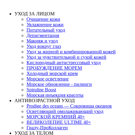
УХОД ЗА ЛИЦОМ
Очищение кожи
Увлажнение кожи
Питательный уход
Депигментация
Макияж и уход
Уход вокруг глаз
Уход за жирной и комбинированной кожей
Уход за чувствительной и сухой кожей
Кислородный антистрессовый уход
ПРОБУЖДЕНИЕ МОРЕМ
Холодный морской крем
Морское осветление
Морское обновление - пилинги
Spiruline Boost
Морская инъекция красоты
АНТИВОЗРАСТНОЙ УХОД
Prodige des oceans — Сокровища океанов
Осветляющий омолаживающий уход
МОРСКОЙ КРЕМНИЙ 40+
ВЕЛИКОЛЕПИЕ ULTIME 40+
Гиалу-ПроКоллаген
УХОД ЗА ТЕЛОМ