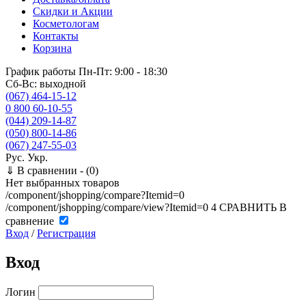
Скидки и Акции
Косметологам
Контакты
Корзина
График работы
Пн-Пт: 9:00 - 18:30
Сб-Вс: выходной
(067) 464-15-12
0 800 60-10-55
(044) 209-14-87
(050) 800-14-86
(067) 247-55-03
Рус.
Укр.
⇓
В сравнении -
(0)
Нет выбранных товаров
/component/jshopping/compare?Itemid=0
/component/jshopping/compare/view?Itemid=0
4
СРАВНИТЬ
В
сравнение
Вход
/
Регистрация
Вход
Логин