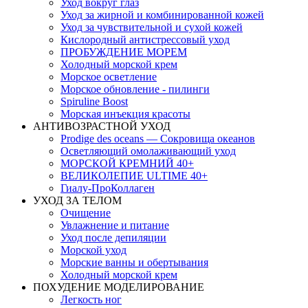
Уход вокруг глаз
Уход за жирной и комбинированной кожей
Уход за чувствительной и сухой кожей
Кислородный антистрессовый уход
ПРОБУЖДЕНИЕ МОРЕМ
Холодный морской крем
Морское осветление
Морское обновление - пилинги
Spiruline Boost
Морская инъекция красоты
АНТИВОЗРАСТНОЙ УХОД
Prodige des oceans — Сокровища океанов
Осветляющий омолаживающий уход
МОРСКОЙ КРЕМНИЙ 40+
ВЕЛИКОЛЕПИЕ ULTIME 40+
Гиалу-ПроКоллаген
УХОД ЗА ТЕЛОМ
Очищение
Увлажнение и питание
Уход после депиляции
Морской уход
Морские ванны и обертывания
Холодный морской крем
ПОХУДЕНИЕ МОДЕЛИРОВАНИЕ
Легкость ног