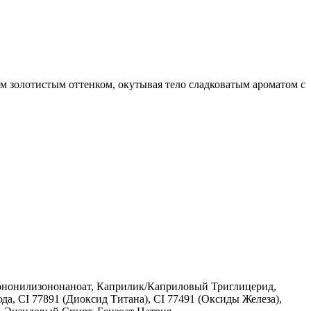
ым золотистым оттенком, окутывая тело сладковатым ароматом с
зононилизононаноат, Каприлик/Каприловый Триглицерид,
а, CI 77891 (Диоксид Титана), CI 77491 (Оксиды Железа),