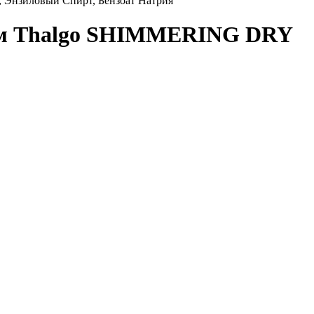
а, Энзиловый Спирт, Бензоат Натрия
ием Thalgo SHIMMERING DRY