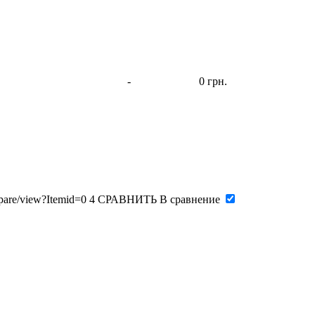
-
0 грн.
pare/view?Itemid=0
4
СРАВНИТЬ
В сравнение