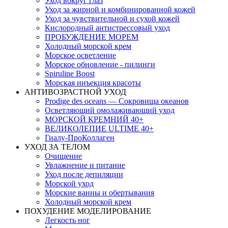
Уход вокруг глаз
Уход за жирной и комбинированной кожей
Уход за чувствительной и сухой кожей
Кислородный антистрессовый уход
ПРОБУЖДЕНИЕ МОРЕМ
Холодный морской крем
Морское осветление
Морское обновление - пилинги
Spiruline Boost
Морская инъекция красоты
АНТИВОЗРАСТНОЙ УХОД
Prodige des oceans — Сокровища океанов
Осветляющий омолаживающий уход
МОРСКОЙ КРЕМНИЙ 40+
ВЕЛИКОЛЕПИЕ ULTIME 40+
Гиалу-ПроКоллаген
УХОД ЗА ТЕЛОМ
Очищение
Увлажнение и питание
Уход после депиляции
Морской уход
Морские ванны и обертывания
Холодный морской крем
ПОХУДЕНИЕ МОДЕЛИРОВАНИЕ
Легкость ног