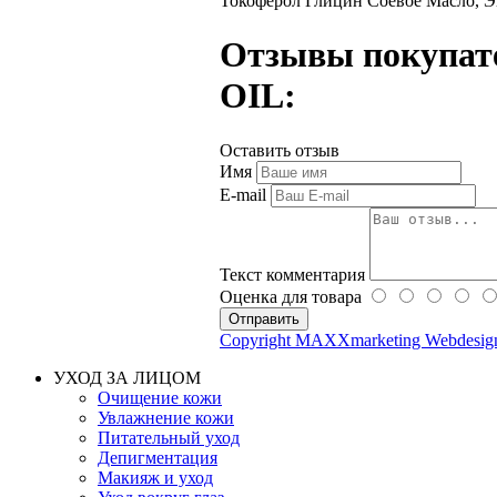
Токоферол Глицин Соевое Масло, Эк
Отзывы покупат
OIL:
Оставить отзыв
Имя
E-mail
Текст комментария
Оценка для товара
Copyright MAXXmarketing Webdesi
УХОД ЗА ЛИЦОМ
Очищение кожи
Увлажнение кожи
Питательный уход
Депигментация
Макияж и уход