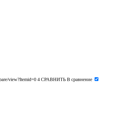
pare/view?Itemid=0
4
СРАВНИТЬ
В сравнение