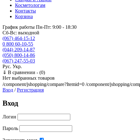
Косметологам
Контакты
Корзина
График работы
Пн-Пт: 9:00 - 18:30
Сб-Вс: выходной
(067) 464-15-12
0 800 60-10-55
(044) 209-14-87
(050) 800-14-86
(067) 247-55-03
Рус.
Укр.
⇓
В сравнении -
(0)
Нет выбранных товаров
/component/jshopping/compare?Itemid=0
/component/jshopping/com
Вход
/
Регистрация
Вход
Логин
Пароль