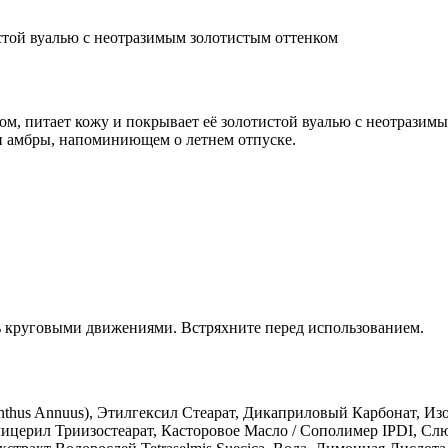
стой вуалью с неотразимым золотистым оттенком
ом, питает кожу и покрывает её золотистой вуалью с неотразим
 и амбры, напоминиющем о летнем отпуске.
ь круговыми движениями. Встряхните перед использованием.
nthus Annuus), Этилгексил Стеарат, Дикаприловый Карбонат, И
церил Триизостеарат, Касторовое Масло / Сополимер IPDI, Слюд