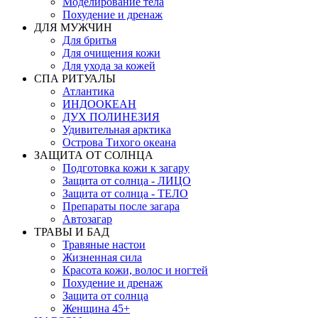
Моделирование тела
Похудение и дренаж
ДЛЯ МУЖЧИН
Для бритья
Для очищения кожи
Для ухода за кожей
СПА РИТУАЛЫ
Атлантика
ИНДООКЕАН
ДУХ ПОЛИНЕЗИЯ
Удивительная арктика
Острова Тихого океана
ЗАЩИТА ОТ СОЛНЦА
Подготовка кожи к загару
Защита от солнца - ЛИЦО
Защита от солнца - ТЕЛО
Препараты после загара
Автозагар
ТРАВЫ И БАД
Травяные настои
Жизненная сила
Красота кожи, волос и ногтей
Похудение и дренаж
Защита от солнца
Женщина 45+