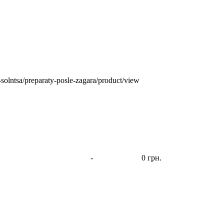
t-solntsa/preparaty-posle-zagara/product/view
-
0 грн.