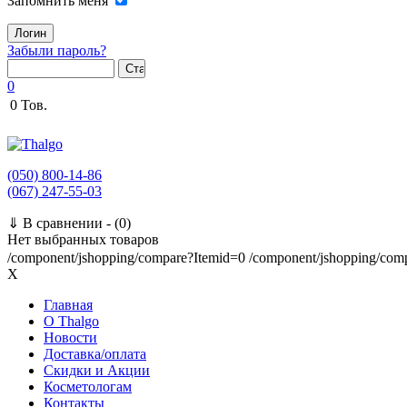
Запомнить меня
Забыли пароль?
0
0
Тов.
(050) 800-14-86
(067) 247-55-03
⇓
В сравнении -
(0)
Нет выбранных товаров
/component/jshopping/compare?Itemid=0
/component/jshopping/com
X
Главная
O Thalgo
Новости
Доставка/оплата
Скидки и Акции
Косметологам
Контакты