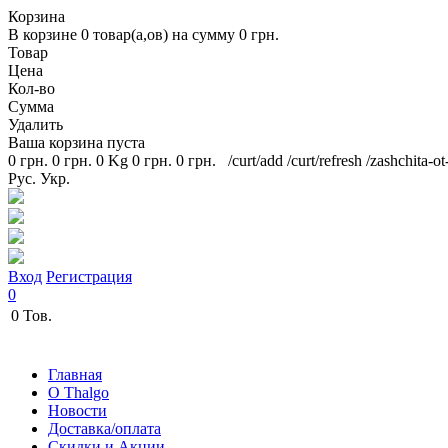
Корзина
В корзине
0
товар(а,ов) на сумму
0 грн.
Товар
Цена
Кол-во
Сумма
Удалить
Ваша корзина пуста
0 грн.
0 грн.
0 Kg
0 грн.
0 грн.
/curt/add
/curt/refresh
/zashchita-o
Рус.
Укр.
Вход
Регистрация
0
0
Тов.
Главная
O Thalgo
Новости
Доставка/оплата
Скидки и Акции