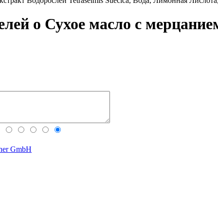
стракт Водорослей Tetraselmis Suecica, Вода, Лимонная Лислот
елей о Сухое масло с мерцан
gner GmbH