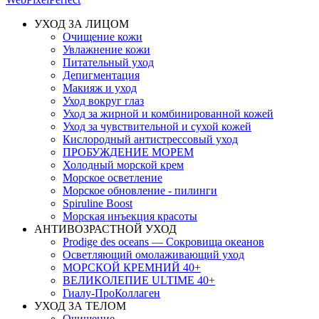
УХОД ЗА ЛИЦОМ
Очищение кожи
Увлажнение кожи
Питательный уход
Депигментация
Макияж и уход
Уход вокруг глаз
Уход за жирной и комбинированной кожей
Уход за чувствительной и сухой кожей
Кислородный антистрессовый уход
ПРОБУЖДЕНИЕ МОРЕМ
Холодный морской крем
Морское осветление
Морское обновление - пилинги
Spiruline Boost
Морская инъекция красоты
АНТИВОЗРАСТНОЙ УХОД
Prodige des oceans — Сокровища океанов
Осветляющий омолаживающий уход
МОРСКОЙ КРЕМНИЙ 40+
ВЕЛИКОЛЕПИЕ ULTIME 40+
Гиалу-ПроКоллаген
УХОД ЗА ТЕЛОМ
Очищение