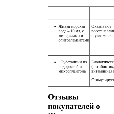
Живая морская
Оказывают
вода – 10 мл, с
восстанавли
минералами и
и увлажняющ
олигоэлементами
Субстанции из
Биологическ
водорослей и
(антибиотик
микроплантона
витаминная 
Стимулирует
Отзывы
покупателей о