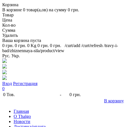
Корзина
В корзине
0
товар(а,ов) на сумму
0 грн.
Товар
Цена
Кол-во
Сумма
Удалить
Ваша корзина пуста
0 грн.
0 грн.
0 Kg
0 грн.
0 грн.
/curt/add
/curt/refresh
/travy-i-
bad/zhiznennaya-sila/product/view
Рус.
Укр.
Вход
Регистрация
0
0
Тов.
-
0 грн.
В корзину
Главная
O Thalgo
Новости
Доставка/оплата