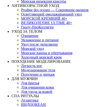
Морская инъекция красоты
АНТИВОЗРАСТНОЙ УХОД
Prodige des oceans — Сокровища океанов
Осветляющий омолаживающий уход
МОРСКОЙ КРЕМНИЙ 40+
ВЕЛИКОЛЕПИЕ ULTIME 40+
Гиалу-ПроКоллаген
УХОД ЗА ТЕЛОМ
Очищение
Увлажнение и питание
Уход после депиляции
Морской уход
Морские ванны и обертывания
Холодный морской крем
ПОХУДЕНИЕ МОДЕЛИРОВАНИЕ
Легкость ног
Моделирование тела
Похудение и дренаж
ДЛЯ МУЖЧИН
Для бритья
Для очищения кожи
Для ухода за кожей
СПА РИТУАЛЫ
Атлантика
ИНДООКЕАН